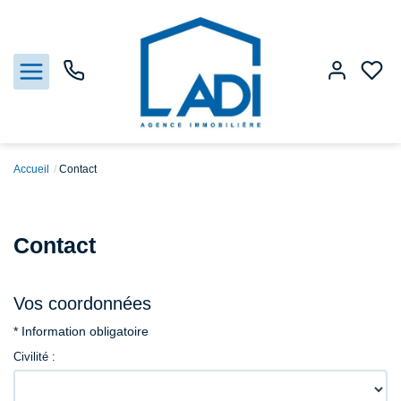
Accueil
Contact
Nos biens
Contact
Vendre
Estimation
Vos coordonnées
* Information obligatoire
Agences
Civilité :
Gestion