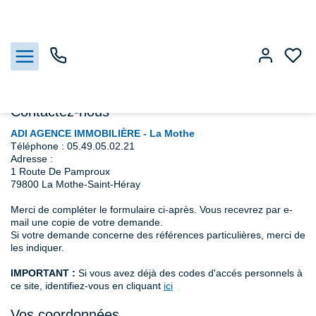
Accueil
Maison
Nous contacter
Nous contacter
Contactez-nous
ADI AGENCE IMMOBILIÈRE - La Mothe
Téléphone :
05.49.05.02.21
Nos biens
Adresse :
1 Route De Pamproux
Vendre
79800
La Mothe-Saint-Héray
Merci de compléter le formulaire ci-après. Vous recevrez par e-
Estimation
mail une copie de votre demande.
Si votre demande concerne des références particulières, merci de
les indiquer.
Agences
IMPORTANT :
Si vous avez déjà des codes d'accés personnels à
ce site, identifiez-vous en cliquant
ici
Gestion
Vos coordonnées