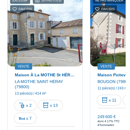
EXCLUSIF
18 PHOTO(S)
NE PAS MANQUER
FAVORIS
FAVORIS
VENTE
VENTE
Maison À La MOTHE St HÉRAY
Maison Poitevin
LA MOTHE SAINT HERAY
BOUGON (79800
(79800)
11 pièce(s) / 243 m²
13 pièce(s) / 414 m²
x 11
x 2
x 13
249 600 €
x 7
dont 4.17% TTC
d'honoraires