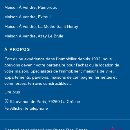
Maison À Vendre, Pamproux
Maison À Vendre, Exireuil
Maison À Vendre, La Mothe Saint Heray
Maison À Vendre, Azay Le Brule
À PROPOS
Fort d’une expérience dans l'immobilier depuis 1992, nous
pouvons devenir votre partenaire pour l’achat ou la location de
votre maison. Spécialistes de l’immobilier ; maisons de ville,
appartements, pavillons, maisons de campagne, fermettes et
commerces, terrains constructibles…
Nous possédons un large choix de biens immobiliers, sans cesse
Lire plus
renouvelé, dans les Deux-Sèvres (79).
Une équipe de professionnels est à votre service pour vous aider
94 avenue de Paris, 79260 La Crèche
dans votre recherche d'achat ou de location et vous proposer des
Afficher le téléphone
biens à visiter.
Fort d’une expérience dans l'immobilier depuis 1992, nous
Un accueil chaleureux vous sera réservé. N'hésitez pas à venir
pouvons devenir votre partenaire pour l’achat ou la location de
dans notre agence, nous saurons vous conseiller et vous guider
votre maison. Spécialistes de l’immobilier ; maisons de ville,