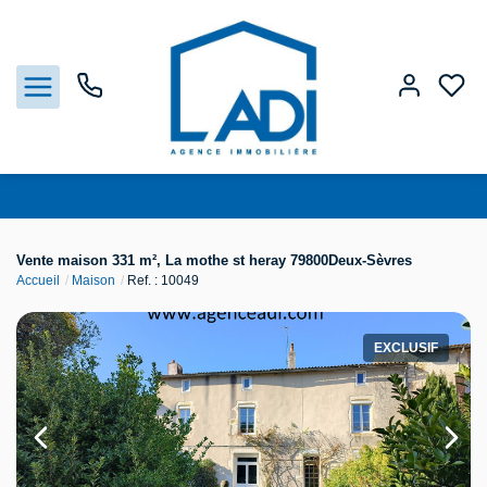
Nos biens
Vente maison 331 m², La mothe st heray 79800Deux-Sèvres
Accueil
Maison
Ref. : 10049
Vendre
Estimation
EXCLUSIF
Agences
Gestion