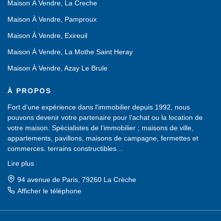
Maison À Vendre, La Creche
Maison À Vendre, Pamproux
Maison À Vendre, Exireuil
Maison À Vendre, La Mothe Saint Heray
Maison À Vendre, Azay Le Brule
À PROPOS
Fort d’une expérience dans l'immobilier depuis 1992, nous
pouvons devenir votre partenaire pour l’achat ou la location de
votre maison. Spécialistes de l’immobilier ; maisons de ville,
appartements, pavillons, maisons de campagne, fermettes et
commerces, terrains constructibles…
Nous possédons un large choix de biens immobiliers, sans cesse
Lire plus
renouvelé, dans les Deux-Sèvres (79).
Une équipe de professionnels est à votre service pour vous aider
94 avenue de Paris, 79260 La Crèche
dans votre recherche d'achat ou de location et vous proposer des
Afficher le téléphone
biens à visiter.
Un accueil chaleureux vous sera réservé. N'hésitez pas à venir
dans notre agence, nous saurons vous conseiller et vous guider