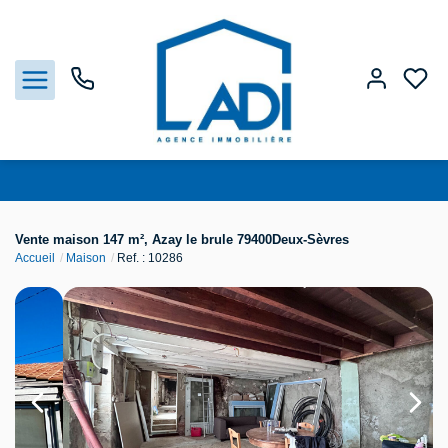
Nos biens
Vente maison 147 m², Azay le brule 79400Deux-Sèvres
Accueil
Maison
Ref. : 10286
Vendre
Estimation
Agences
Gestion