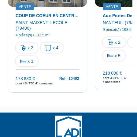
VENTE
VENTE
COUP DE COEUR EN CENTRE VILLE !
SAINT MAIXENT L ECOLE
NANTEUIL (7940
(79400)
9 pièce(s) / 193.5 m²
4 pièce(s) / 132.5 m²
x 2
x 2
x 4
x 5
x 3
218 000 €
173 680 €
dont 3.81% TTC
Ref : 10402
d'honoraires
dont 4% TTC d'honoraires