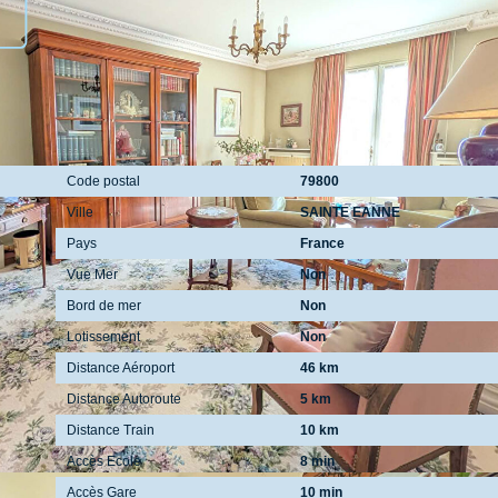
r un usage standard entre 4630€ et 6320€. indexées aux années
Localisation
Code postal
79800
Ville
SAINTE EANNE
Pays
France
Vue Mer
Non
Bord de mer
Non
Lotissement
Non
Distance Aéroport
46 km
Distance Autoroute
5 km
Distance Train
10 km
Accès Ecole
8 min
Accès Gare
10 min