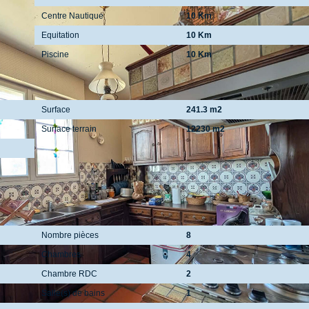
Centre Nautique
10 Km
Equitation
10 Km
Piscine
10 Km
Surfaces
Surface
241.3 m2
Surface terrain
12230 m2
Intérieur
Nombre pièces
8
Chambres
4
Chambre RDC
2
Salle(s) de bains
1