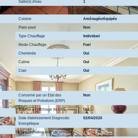
Salle(s) d'eau
1
WC
3
Cuisine
Aménagée/équipée
Plain-pied
Non
Type Chauffage
Individuel
Mode Chauffage
Fuel
Cheminée
Oui
Calme
Oui
Clair
Oui
Diagnostics
Concerné par un Etat des
Non
Risques et Pollutions (ERP)
Soumis à l'affichage du DPE
Oui
Date établissement Diagnostic
02/04/2026
Energétique
Consommation énergie primaire
D