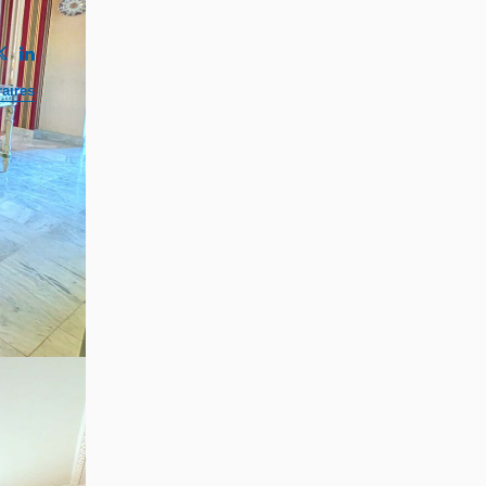
aires
rquet
da et