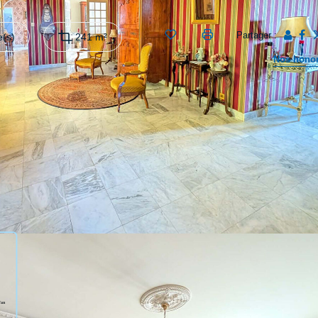
Partager :
(s)
241 m²
Nos honor
Ste EANNE à 10 min de St MAIXENT au coeur d'un environnement
ton, cuisine aménagée en tomette, salon avec cheminée, séjour avec pa
ains, salle d'eau avec wc et deux wc indépendants. Deux caves, véran