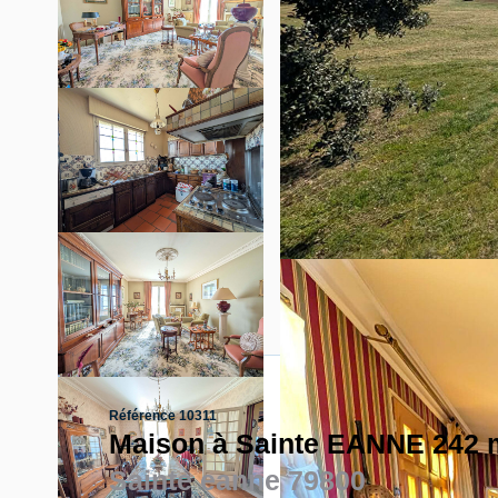
Référence 10311
Maison à Sainte EANNE 242 
Sainte eanne 79800