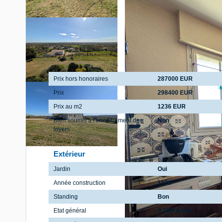
Aspects financiers
Prix hors honoraires
287000 EUR
Prix
298400 EUR
Prix au m2
1236 EUR
Bien soumis à l'encadrement des
Non
loyers
Extérieur
Jardin
Oui
Année construction
1976
Standing
Bon
Etat général
A Rafraîchir