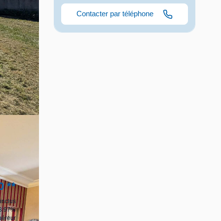
Contacter par téléphone
0
**
inclus
 3.97%
uéreur