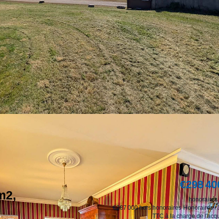
€298 40
m2,
honoraires 
€287 000
hors honoraires
Honoraires :
TTC à la charge de l'acq