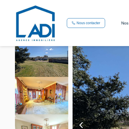
Vente maison 241.3 m², Sainte eanne 79800Deux-Sèvres
Nos
Nous contacter
Accueil
Maison
Ref. : 10311