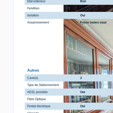
Etat extérieur
Bon
Fenêtres
Survitrage
Isolation
Oui
Assainissement
Fosse toutes eaux
Autres
Cave(s)
2
Type de Stationnement
Sous-Sol
ADSL possible
Oui
Fibre Optique
Oui
Portail électrique
Oui