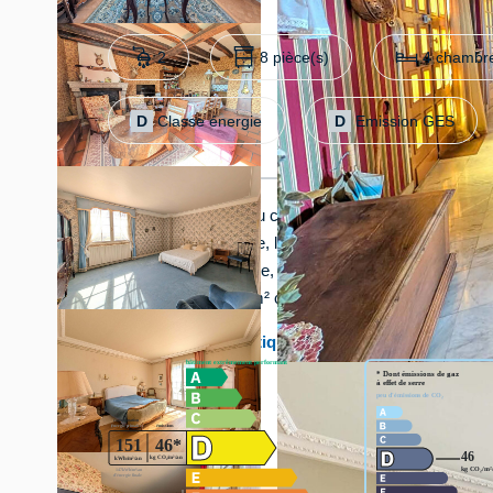
2
8 pièce(s)
4 chambre
D
Classe énergie
D
Emission GES
Magnifique maison au charme authentique située à 
privilégié. Dès l'entrée, le hall en marbre donne le 
ouvrant sur la terrasse, quatre chambres, salle de b
un terrain de 12230 m² complètent ce bien.
Diagnostics énergétiques