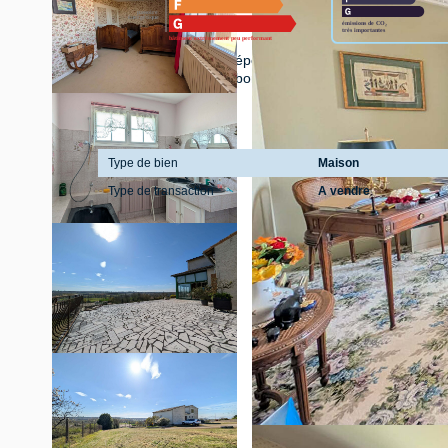
Montant estimé des dépenses annuelles d'énergie pou
2021,2022 et 2023 (abonnement compris).
Général
Type de bien
Maison
Type de transaction
A vendre