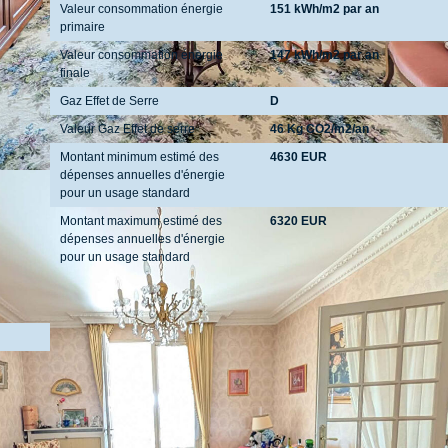
Valeur consommation énergie
151 kWh/m2 par an
primaire
Valeur consommation énergie
147 kWh/m2 par an
finale
Gaz Effet de Serre
D
Valeur Gaz Effet de serre
46 Kg CO2/m2/an
Montant minimum estimé des
4630 EUR
dépenses annuelles d'énergie
pour un usage standard
Montant maximum estimé des
6320 EUR
dépenses annuelles d'énergie
pour un usage standard