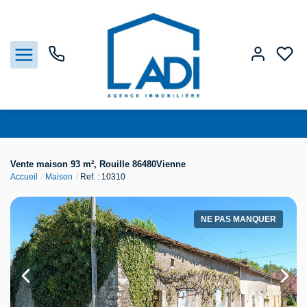
Nos biens
Vente maison 93 m², Rouille 86480Vienne
Accueil
Maison
Ref. : 10310
Vendre
Estimation
NE PAS MANQUER
Agences
Gestion