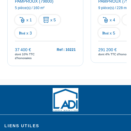
PAMPROUX (79800)
PAMPROUX (798
5 pièce(s) / 160 m²
9 pièce(s) / 228 m²
x 1
x 5
x 4
x 3
x 5
37 400 €
291 200 €
Ref : 10221
dont 10% TTC
dont 4% TTC d'honorair
d'honoraires
LIENS UTILES