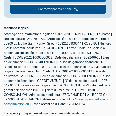
Contacter par téléphone
Mentions légales
Affichage des informations légales : ADI AGENCE IMMOBILIÈRE - La Mothe |
Raison sociale : AGENCE ADI | Adresse siège social : 1 route de Pamproux -
79800 La Mothe-Saint-Héray | Siret : 41032169900044 | RCS : NC | Numero
TVA Intracommunautaire : FR92410321699 | Forme juridique : Société à
responsabilité limitée | Capital social : 10 000 | Assurance RCP : NC |
Carte T : CPI79012016000006012 | Date de délivrance : 2022-06-10 | Lieu
de délivrance : NIORT 79400 NIORT | Caisse de garantie financière : NC. |
N° de caisse de garantie : NC | Adresse caisse de garantie : NC | Montant de
la garantie financière : NC | Carte G : CPI79012016000006012 | Date de
délivrance : 2022-06-10 | Lieu de délivrance : NIORT 79000 NIORT | Caisse
de garantie financière : CREDIT MUTUEL | N° de caisse de garantie : 307
049 015 | Adresse caisse de garantie : LA ROCHE SUR YON | Montant de la
garantie financière : 190 000 | Nom du médiateur : CNPMEDIATION
CONSOMATION | Adresse du médiateur : 27 AVENUE DE LA LIBERATION
424000 SAINT CHAMONT | Adresse du site :
https://www.cnpm-mediation-
consommation.eu
| Date d'obtention du label : 26/06/2024
Entreprise juridiquement et financièrement indépendante