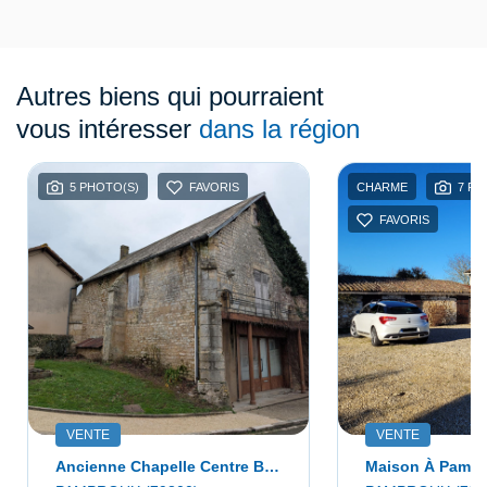
Autres biens qui pourraient
vous intéresser
dans la région
5 PHOTO(S)
FAVORIS
CHARME
7 PH
FAVORIS
VENTE
VENTE
Ancienne Chapelle Centre Bourg
Maison À Pamp