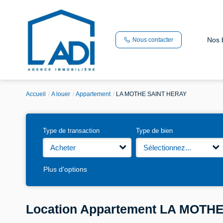
Nos 
Nous contacter
Accueil
A louer
Appartement
LA MOTHE SAINT HERAY
Type de transaction
Type de bien
Acheter
Sélectionnez...
Plus d'options
Location Appartement LA MOTHE