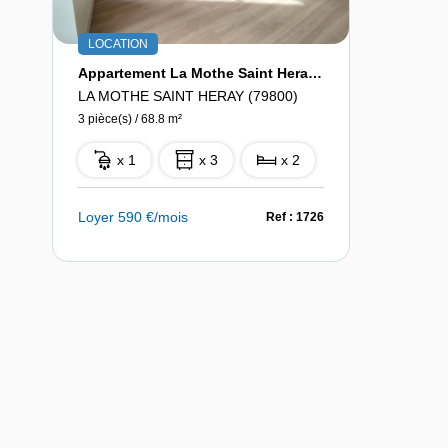
LOCATION
Appartement La Mothe Saint Heray 3 Pièce(s) 68.8 M2
LA MOTHE SAINT HERAY (79800)
3 pièce(s) / 68.8 m²
x 1
x 3
x 2
Loyer 590 €/mois
Ref : 1726