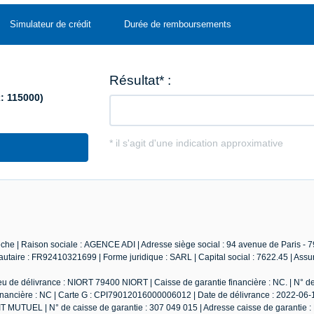
Simulateur de crédit
Durée de remboursements
he | Raison sociale : AGENCE ADI | Adresse siège social : 94 avenue de Paris - 
taire : FR92410321699 | Forme juridique : SARL | Capital social : 7622.45 | Ass
u de délivrance : NIORT 79400 NIORT | Caisse de garantie financière : NC. | N° d
 financière : NC | Carte G : CPI79012016000006012 | Date de délivrance : 2022-06-1
IT MUTUEL | N° de caisse de garantie : 307 049 015 | Adresse caisse de garantie