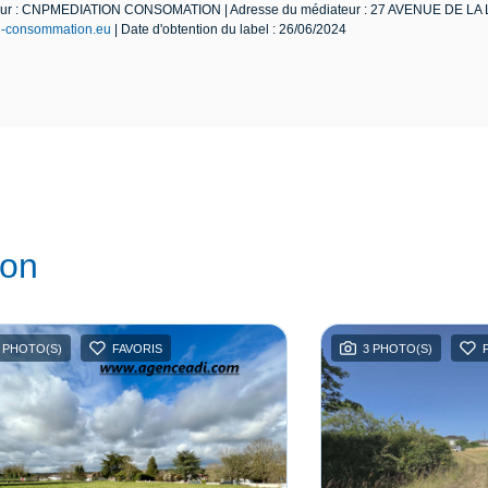
diateur : CNPMEDIATION CONSOMATION | Adresse du médiateur : 27 AVENUE DE L
n-consommation.eu
| Date d'obtention du label : 26/06/2024
ion
 PHOTO(S)
FAVORIS
3 PHOTO(S)