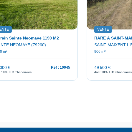
ENTE
VENTE
rrain Sainte Neomaye 1190 M2
RARE À SAINT-MAI
INTE NEOMAYE (79260)
SAINT MAIXENT L 
0 m²
906 m²
 000 €
49 500 €
Ref : 10045
t 10% TTC d'honoraires
dont 10% TTC d'honoraires