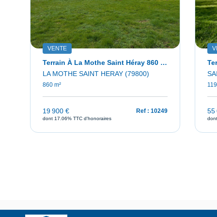
VENTE
V
68 M2
Terrain À La Mothe Saint Héray 860 M2
Te
LA MOTHE SAINT HERAY (79800)
SA
860 m²
119
19 900 €
55
71
Ref : 10249
dont 17.06% TTC d'honoraires
don