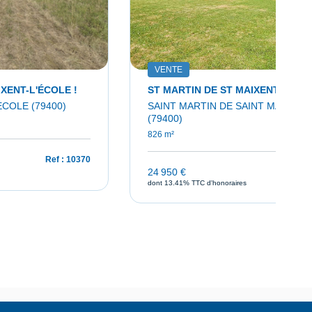
VENTE
XENT-L'ÉCOLE !
ST MARTIN DE ST MAIXENT,
ECOLE (79400)
SAINT MARTIN DE SAINT MAIXENT
(79400)
826 m²
Ref : 10370
24 950 €
Ref : 
dont 13.41% TTC d'honoraires