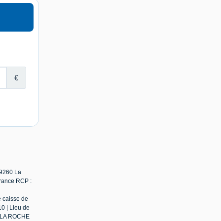
79260 La
urance RCP :
e caisse de
0 | Lieu de
 : LA ROCHE