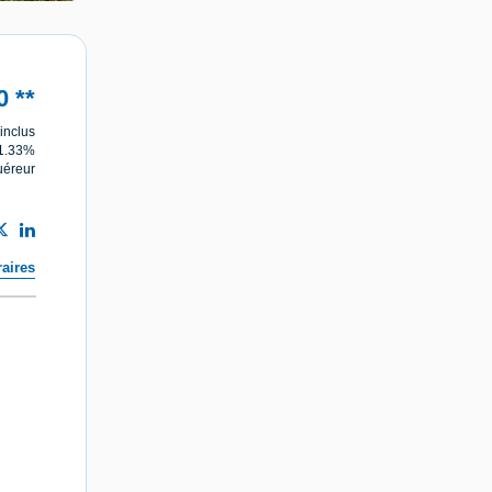
0
**
inclus
21.33%
uéreur
aires
s