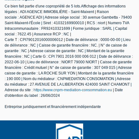
Ce bien fait partie d'une copropriété de 5 lots.Affichage des informations
légales : ADI AGENCE IMMOBILIÈRE - Saint-Maixent | Raison
sociale : AGENCE ADI | Adresse siège social : 30 avenue Gambetta - 79400
Saint-Maixent-l'École | Siret : 41032169900010 | RCS : niort | Numero TVA
Intracommunautaire : FR92410321699 | Forme juridique : SARL | Capital
social : 7622.45 | Assurance RCP : NC |
Carte T : CPI79012016000006012 | Date de délivrance : 0000-00-00 | Lieu
de délivrance : NC | Caisse de garantie financière : NC. | N° de caisse de
garantie : NC | Adresse caisse de garantie : NC | Montant de la garantie
financière : NC | Carte G : CPI 7901 2016 000 006 012 | Date de délivrance :
2022-06-10 | Lieu de délivrance : NIORT 79000 NIORT | Caisse de garantie
financière : Crédit mutuel | N° de caisse de garantie : 307 049 015 | Adresse
caisse de garantie : LA ROCHE SUR YON | Montant de la garantie financière
: 190 000 | Nom du médiateur : CNPMEDIATION CONSOMATION | Adresse
du médiateur : 27 AVENUE DE LA LIBERATION 424000 SAINT CHAMONT |
Adresse du site :
https://www.cnpm-mediation-consommation.eu
| Date
d'obtention du label : 26/06/2024
Entreprise juridiquement et financièrement indépendante