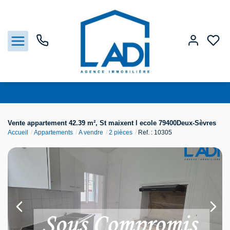
Nos biens
Vente appartement 42.39 m², St maixent l ecole 79400Deux-Sèvres
Accueil
Appartements
A vendre
2 pièces
Ref. : 10305
Vendre
Estimation
Agences
Gestion