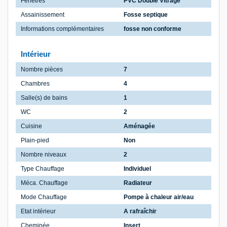
Fenêtres
PVC Double Vitrage
Assainissement
Fosse septique
Informations complémentaires
fosse non conforme
Intérieur
Nombre pièces
7
Chambres
4
Salle(s) de bains
1
WC
2
Cuisine
Aménagée
Plain-pied
Non
Nombre niveaux
2
Type Chauffage
Individuel
Méca. Chauffage
Radiateur
Mode Chauffage
Pompe à chaleur air/eau
Etat intérieur
A rafraîchir
Cheminée
Insert