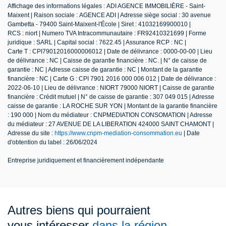
Affichage des informations légales : ADI AGENCE IMMOBILIÈRE - Saint-
Maixent | Raison sociale : AGENCE ADI | Adresse siège social : 30 avenue
Gambetta - 79400 Saint-Maixent-l'École | Siret : 41032169900010 |
RCS : niort | Numero TVA Intracommunautaire : FR92410321699 | Forme
juridique : SARL | Capital social : 7622.45 | Assurance RCP : NC |
Carte T : CPI79012016000006012 | Date de délivrance : 0000-00-00 | Lieu
de délivrance : NC | Caisse de garantie financière : NC. | N° de caisse de
garantie : NC | Adresse caisse de garantie : NC | Montant de la garantie
financière : NC | Carte G : CPI 7901 2016 000 006 012 | Date de délivrance :
2022-06-10 | Lieu de délivrance : NIORT 79000 NIORT | Caisse de garantie
financière : Crédit mutuel | N° de caisse de garantie : 307 049 015 | Adresse
caisse de garantie : LA ROCHE SUR YON | Montant de la garantie financière
: 190 000 | Nom du médiateur : CNPMEDIATION CONSOMATION | Adresse
du médiateur : 27 AVENUE DE LA LIBERATION 424000 SAINT CHAMONT |
Adresse du site :
https://www.cnpm-mediation-consommation.eu
| Date
d'obtention du label : 26/06/2024
Entreprise juridiquement et financièrement indépendante
Autres biens qui pourraient
vous intéresser
dans la région