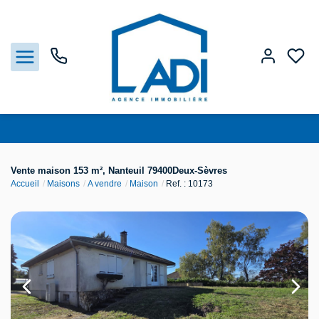
Nos biens
Vente maison 153 m², Nanteuil 79400Deux-Sèvres
Accueil
Maisons
A vendre
Maison
Ref. : 10173
Vendre
Estimation
Agences
Gestion