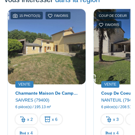
15 PHOTO(S)
FAVORIS
COUP DE COEUR
FAVORIS
VENTE
VENTE
Charmante Maison De Campagne Située Sur La Commune De Saivres
SAIVRES (79400)
NANTEUIL (7940
6 pièce(s) / 195.13 m²
6 pièce(s) / 208.51 
x 2
x 6
x 3
x 4
x 4