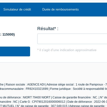
Simulateur de crédit
Durée de remboursements
e | Raison sociale : AGENCE ADI | Adresse siège social : 1 route de Pamproux - 
racommunautaire : FR92410321699 | Forme juridique : Société à responsabilité lim
u de délivrance : NIORT 79400 NIORT | Caisse de garantie financière : NC. | N° d
 financière : NC | Carte G : CPI79012016000006012 | Date de délivrance : 2022-06-1
IT MUTUEL | N° de caisse de garantie : 307 049 015 | Adresse caisse de garantie