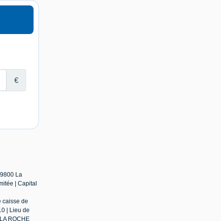
79800 La
itée | Capital
e caisse de
0 | Lieu de
 : LA ROCHE