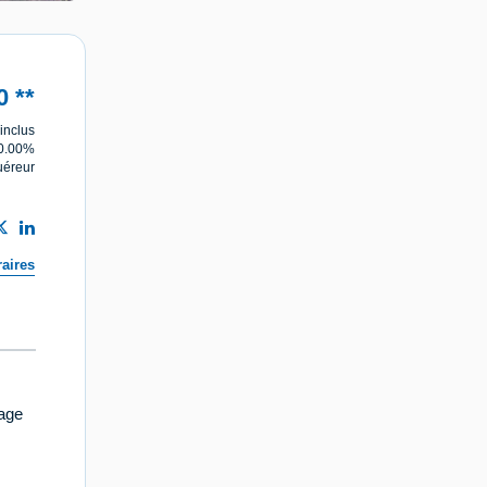
0
**
inclus
10.00%
uéreur
aires
rage