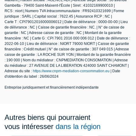
Maixent | Raison sociale : AGENCE ADI | Adresse siège social : 30 avenue
Gambetta - 79400 Saint-Maixent-l'École | Siret : 41032169900010 |
RCS : niort | Numero TVA Intracommunautaire : FR92410321699 | Forme
juridique : SARL | Capital social : 7622.45 | Assurance RCP : NC |
Carte T : CPI79012016000006012 | Date de délivrance : 0000-00-00 | Lieu
de délivrance : NC | Caisse de garantie financière : NC. | N° de caisse de
garantie : NC | Adresse caisse de garantie : NC | Montant de la garantie
financière : NC | Carte G : CPI 7901 2016 000 006 012 | Date de délivrance :
2022-06-10 | Lieu de délivrance : NIORT 79000 NIORT | Caisse de garantie
financière : Crédit mutuel | N° de caisse de garantie : 307 049 015 | Adresse
caisse de garantie : LA ROCHE SUR YON | Montant de la garantie financière
: 190 000 | Nom du médiateur : CNPMEDIATION CONSOMATION | Adresse
du médiateur : 27 AVENUE DE LA LIBERATION 424000 SAINT CHAMONT |
Adresse du site :
https://www.cnpm-mediation-consommation.eu
| Date
d'obtention du label : 26/06/2024
Entreprise juridiquement et financièrement indépendante
Autres biens qui pourraient
vous intéresser
dans la région