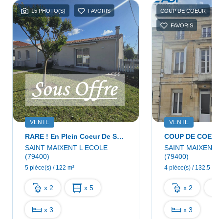
15 PHOTO(S)
FAVORIS
COUP DE COEUR
FAVORIS
VENTE
VENTE
RARE ! En Plein Coeur De Saint-Maixent !
SAINT MAIXENT L ECOLE
SAINT MAIXENT
(79400)
(79400)
5 pièce(s) / 122 m²
4 pièce(s) / 132.5 m²
x 2
x 5
x 2
x 3
x 3