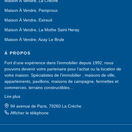
Maison À Vendre, La Creche
Maison À Vendre, Pamproux
Maison À Vendre, Exireuil
Maison À Vendre, La Mothe Saint Heray
Maison À Vendre, Azay Le Brule
À PROPOS
Fort d’une expérience dans l'immobilier depuis 1992, nous
pouvons devenir votre partenaire pour l’achat ou la location de
votre maison. Spécialistes de l’immobilier ; maisons de ville,
appartements, pavillons, maisons de campagne, fermettes et
commerces, terrains constructibles…
Nous possédons un large choix de biens immobiliers, sans cesse
Lire plus
renouvelé, dans les Deux-Sèvres (79).
Une équipe de professionnels est à votre service pour vous aider
1 route de Pamproux, 79800 La Mothe-Saint-Héray
dans votre recherche d'achat ou de location et vous proposer des
Afficher le téléphone
biens à visiter.
Afficher le téléphone de Location
Un accueil chaleureux vous sera réservé. N'hésitez pas à venir
dans notre agence, nous saurons vous conseiller et vous guider