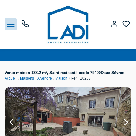
Nos biens
Vente maison 138.2 m², Saint maixent l ecole 79400Deux-Sèvres
Accueil
Maisons
A vendre
Maison
Ref. : 10288
Vendre
Estimation
Agences
Gestion