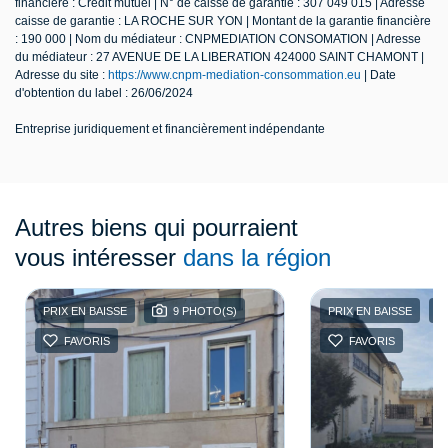
financière : Crédit mutuel | N° de caisse de garantie : 307 049 015 | Adresse
caisse de garantie : LA ROCHE SUR YON | Montant de la garantie financière
: 190 000 | Nom du médiateur : CNPMEDIATION CONSOMATION | Adresse
du médiateur : 27 AVENUE DE LA LIBERATION 424000 SAINT CHAMONT |
Adresse du site :
https://www.cnpm-mediation-consommation.eu
| Date
d'obtention du label : 26/06/2024
Entreprise juridiquement et financièrement indépendante
Autres biens qui pourraient
vous intéresser
dans la région
PRIX EN BAISSE
9 PHOTO(S)
PRIX EN BAISSE
FAVORIS
FAVORIS