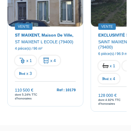
VENTE
VENTE
ST MAIXENT, Maison De Ville,
ST MAIXENT L ECOLE (79400)
SAINT MAIXENT
(79400)
4 pièce(s) / 96 m²
6 pièce(s) / 96.9 m²
x 1
x 4
x 1
x 3
x 4
110 500 €
Ref : 10179
dont 5.24% TTC
128 000 €
d'honoraires
dont 4.92% TTC
d'honoraires