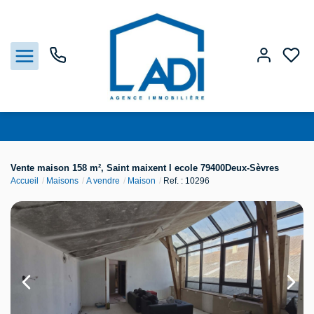
Nos biens
Vente maison 158 m², Saint maixent l ecole 79400Deux-Sèvres
Accueil
Maisons
A vendre
Maison
Ref. : 10296
Vendre
Estimation
Agences
Gestion