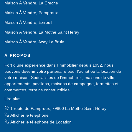
Maison À Vendre, La Creche
Maison À Vendre, Pamproux
Maison À Vendre, Exireuil
Maison À Vendre, La Mothe Saint Heray
Maison À Vendre, Azay Le Brule
À PROPOS
Fort d’une expérience dans l'immobilier depuis 1992, nous
pouvons devenir votre partenaire pour l’achat ou la location de
votre maison. Spécialistes de l’immobilier ; maisons de ville,
appartements, pavillons, maisons de campagne, fermettes et
commerces, terrains constructibles…
Nous possédons un large choix de biens immobiliers, sans cesse
Lire plus
renouvelé, dans les Deux-Sèvres (79).
Une équipe de professionnels est à votre service pour vous aider
1 route de Pamproux, 79800 La Mothe-Saint-Héray
dans votre recherche d'achat ou de location et vous proposer des
Afficher le téléphone
biens à visiter.
Afficher le téléphone de Location
Un accueil chaleureux vous sera réservé. N'hésitez pas à venir