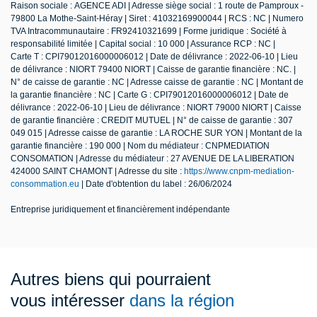
Raison sociale : AGENCE ADI | Adresse siège social : 1 route de Pamproux -
79800 La Mothe-Saint-Héray | Siret : 41032169900044 | RCS : NC | Numero
TVA Intracommunautaire : FR92410321699 | Forme juridique : Société à
responsabilité limitée | Capital social : 10 000 | Assurance RCP : NC |
Carte T : CPI79012016000006012 | Date de délivrance : 2022-06-10 | Lieu
de délivrance : NIORT 79400 NIORT | Caisse de garantie financière : NC. |
N° de caisse de garantie : NC | Adresse caisse de garantie : NC | Montant de
la garantie financière : NC | Carte G : CPI79012016000006012 | Date de
délivrance : 2022-06-10 | Lieu de délivrance : NIORT 79000 NIORT | Caisse
de garantie financière : CREDIT MUTUEL | N° de caisse de garantie : 307
049 015 | Adresse caisse de garantie : LA ROCHE SUR YON | Montant de la
garantie financière : 190 000 | Nom du médiateur : CNPMEDIATION
CONSOMATION | Adresse du médiateur : 27 AVENUE DE LA LIBERATION
424000 SAINT CHAMONT | Adresse du site :
https://www.cnpm-mediation-
consommation.eu
| Date d'obtention du label : 26/06/2024
Entreprise juridiquement et financièrement indépendante
Autres biens qui pourraient
vous intéresser
dans la région