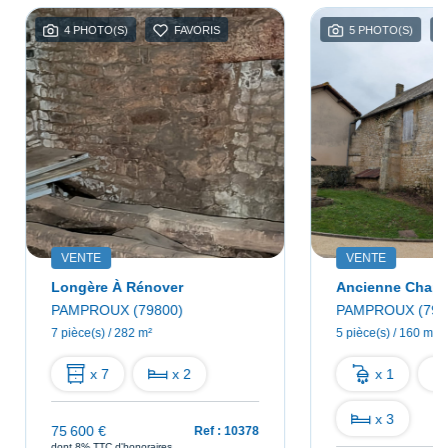
4 PHOTO(S)
FAVORIS
5 PHOTO(S)
VENTE
VENTE
Longère À Rénover
PAMPROUX (79800)
PAMPROUX (798
7 pièce(s) / 282 m²
5 pièce(s) / 160 m²
x 7
x 2
x 1
x 3
75 600 €
Ref : 10378
dont 8% TTC d'honoraires