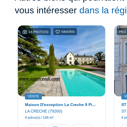
vous intéresser
dans la rég
14 PHOTO(S)
FAVORIS
PRIX
VENTE
V
Maison D'exception La Creche 9 Pièce(s) 196 M2
ST
LA CRECHE (79260)
ST
9 pièce(s) / 196 m²
4 p