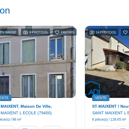
ion
 EN BAISSE
9 PHOTO(S)
FAVORIS
14 PHOTO(S)
ENTE
VENTE
 MAIXENT, Maison De Ville,
 MAIXENT L ECOLE (79400)
SAINT MAIXENT L 
ièce(s) / 96 m²
6 pièce(s) / 128.65 m²