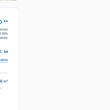
0
**
inclus
10.00%
uéreur
aires
86 m²
.
s