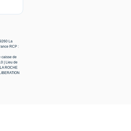
79260 La
urance RCP :
e caisse de
0 | Lieu de
 : LA ROCHE
A LIBERATION