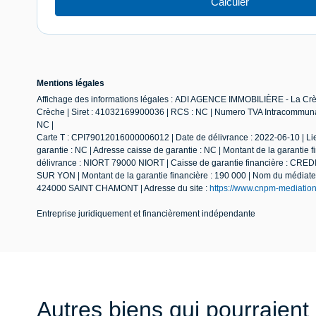
Mentions légales
Affichage des informations légales : ADI AGENCE IMMOBILIÈRE - La Crèc
Crèche | Siret : 41032169900036 | RCS : NC | Numero TVA Intracommunau
NC |
Carte T : CPI79012016000006012 | Date de délivrance : 2022-06-10 | Lie
garantie : NC | Adresse caisse de garantie : NC | Montant de la garantie
délivrance : NIORT 79000 NIORT | Caisse de garantie financière : CRED
SUR YON | Montant de la garantie financière : 190 000 | Nom du mé
424000 SAINT CHAMONT | Adresse du site :
https://www.cnpm-mediatio
Entreprise juridiquement et financièrement indépendante
Autres biens qui pourraient