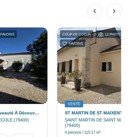
FAVORIS
COUP DE COEUR
12 PHOTO(S)
FAVORIS
VENTE
ST-MAIXENT ! Nouveauté À Découvrir !
ECOLE (79400)
SAINT MARTIN DE SAINT MAIXENT
(79400)
4 pièce(s) / 115.17 m²