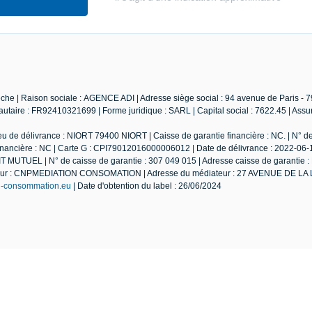
he | Raison sociale : AGENCE ADI | Adresse siège social : 94 avenue de Paris - 
taire : FR92410321699 | Forme juridique : SARL | Capital social : 7622.45 | Ass
u de délivrance : NIORT 79400 NIORT | Caisse de garantie financière : NC. | N° d
 financière : NC | Carte G : CPI79012016000006012 | Date de délivrance : 2022-06-1
IT MUTUEL | N° de caisse de garantie : 307 049 015 | Adresse caisse de garantie
diateur : CNPMEDIATION CONSOMATION | Adresse du médiateur : 27 AVENUE DE L
n-consommation.eu
| Date d'obtention du label : 26/06/2024