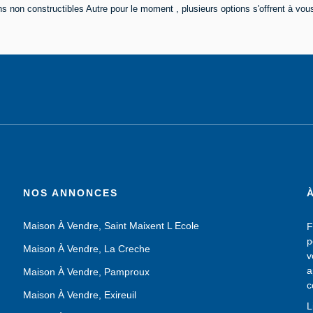
 non constructibles Autre pour le moment , plusieurs options s'offrent à vous
NOS ANNONCES
Maison À Vendre, Saint Maixent L Ecole
F
p
Maison À Vendre, La Creche
v
a
Maison À Vendre, Pamproux
c
Maison À Vendre, Exireuil
N
L