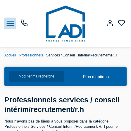
Accueil
Professionnels
Services / Conseil
Intérim/Recrutement/R.H
Nos biens
Plus d'options
Modifier ma recherche
Vendre
Estimation
Professionnels services / conseil
intérim/recrutement/r.h
Agences
Nous n'avons pas de biens à vous proposer dans la catégorie
Gestion
Professionnels Services / Conseil Intérim/Recrutement/R.H pour le