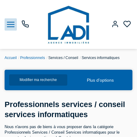
Accueil
Professionnels
Services / Conseil
Services informatiques
Nos biens
Plus d'options
Modifier ma recherche
Vendre
Estimation
Professionnels services / conseil
services informatiques
Agences
Nous n'avons pas de biens à vous proposer dans la catégorie
Gestion
Professionnels Services / Conseil Services informatiques pour le