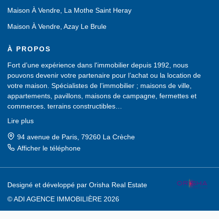
Maison À Vendre, La Mothe Saint Heray
Maison À Vendre, Azay Le Brule
À PROPOS
Fort d’une expérience dans l'immobilier depuis 1992, nous
pouvons devenir votre partenaire pour l’achat ou la location de
votre maison. Spécialistes de l’immobilier ; maisons de ville,
appartements, pavillons, maisons de campagne, fermettes et
commerces, terrains constructibles…
Nous possédons un large choix de biens immobiliers, sans cesse
Lire plus
renouvelé, dans les Deux-Sèvres (79).
Une équipe de professionnels est à votre service pour vous aider
94 avenue de Paris, 79260 La Crèche
dans votre recherche d'achat ou de location et vous proposer des
Afficher le téléphone
biens à visiter.
Un accueil chaleureux vous sera réservé. N'hésitez pas à venir
dans notre agence, nous saurons vous conseiller et vous guider
Designé et développé par Orisha Real Estate
dans votre projet immobilier d'achat, de vente ou de location. Le
Poitou Charentes est une région calme où il fait bon vivre.
© ADI AGENCE IMMOBILIÈRE 2026