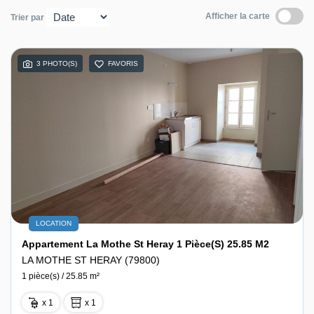
Afficher la carte
Trier par
Contact
3 PHOTO(S)
FAVORIS
LOCATION
Appartement La Mothe St Heray 1 Pièce(s) 25.85 M2
LA MOTHE ST HERAY (79800)
1 pièce(s) / 25.85 m²
x 1
x 1