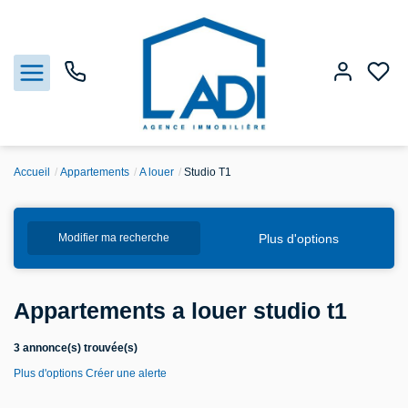
Accueil
Appartements
A louer
Studio T1
Nos biens
Plus d'options
Modifier ma recherche
Vendre
Estimation
Appartements a louer studio t1
Agences
3 annonce(s) trouvée(s)
Plus d'options
Créer une alerte
Gestion