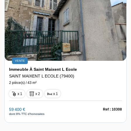
VENTE
Immeuble À Saint Maixent L Ecole
SAINT MAIXENT L ECOLE (79400)
2 pièce(s) / 43 m²
x 1
x 2
x 1
59 400 €
Ref : 10308
dont 8% TTC d'honoraires