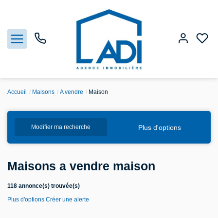
Accueil
Maisons
A vendre
Maison
Nos biens
Plus d'options
Modifier ma recherche
Vendre
Estimation
Maisons a vendre maison
Agences
118 annonce(s) trouvée(s)
Plus d'options
Créer une alerte
Gestion