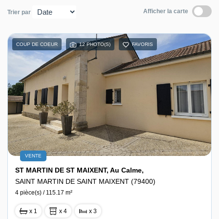
Afficher la carte
Trier par
Contact
COUP DE COEUR
12 PHOTO(S)
FAVORIS
VENTE
ST MARTIN DE ST MAIXENT, Au Calme,
SAINT MARTIN DE SAINT MAIXENT (79400)
4 pièce(s) / 115.17 m²
x 1
x 4
x 3