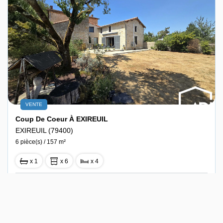
VENTE
Coup De Coeur À EXIREUIL
EXIREUIL (79400)
6 pièce(s) / 157 m²
x 1
x 6
x 4
279 400 €
Ref : 10394
dont 3.48% TTC d'honoraires