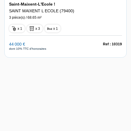
Saint-Maixent-L'Ecole !
SAINT MAIXENT L ECOLE (79400)
3 pièce(s) / 68.65 m²
x 1
x 3
x 1
44 000 €
Ref : 10319
dont 10% TTC d'honoraires