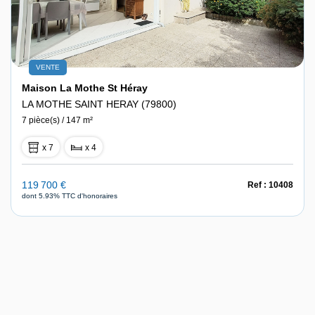
VENTE
Maison La Mothe St Héray
LA MOTHE SAINT HERAY (79800)
7 pièce(s) / 147 m²
x 7
x 4
119 700 €
Ref : 10408
dont 5.93% TTC d'honoraires