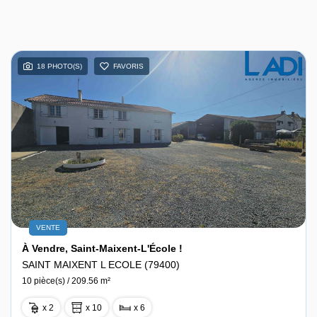
18 PHOTO(S)
FAVORIS
VENTE
À Vendre, Saint-Maixent-L'École !
SAINT MAIXENT L ECOLE (79400)
10 pièce(s) / 209.56 m²
x 2
x 10
x 6