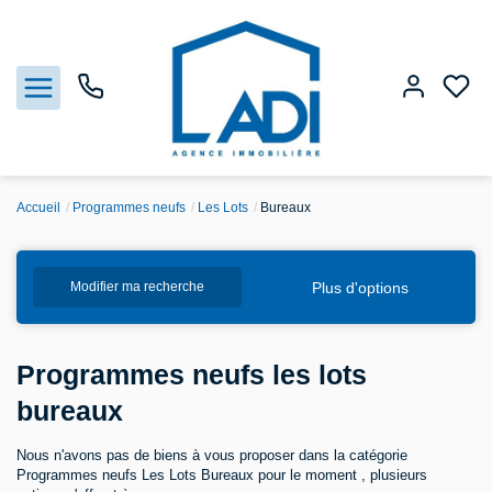
Accueil
Programmes neufs
Les Lots
Bureaux
Nos biens
Plus d'options
Modifier ma recherche
Vendre
Estimation
Programmes neufs les lots
bureaux
Agences
Nous n'avons pas de biens à vous proposer dans la catégorie
Gestion
Programmes neufs Les Lots Bureaux pour le moment , plusieurs