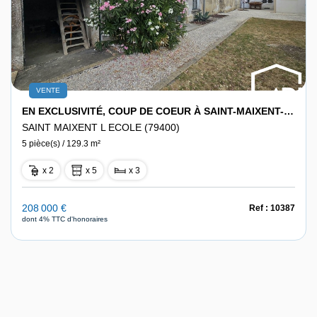
VENTE
EN EXCLUSIVITÉ, COUP DE COEUR À SAINT-MAIXENT-L'ÉCOLE !
SAINT MAIXENT L ECOLE (79400)
5 pièce(s) / 129.3 m²
x 2
x 5
x 3
208 000 €
Ref : 10387
dont 4% TTC d'honoraires