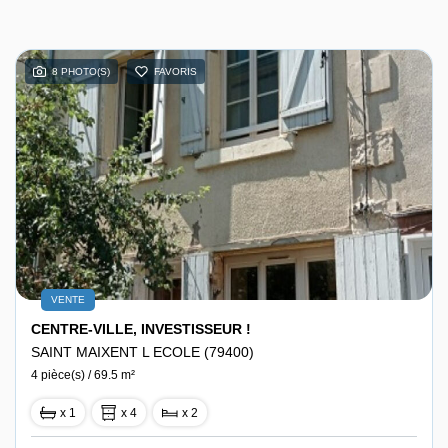
8 PHOTO(S)
FAVORIS
VENTE
CENTRE-VILLE, INVESTISSEUR !
SAINT MAIXENT L ECOLE (79400)
4 pièce(s) / 69.5 m²
x 1
x 4
x 2