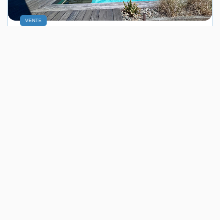
VENTE
Maison Niort 5 Pièce(s) 90 M2
NIORT (79000)
5 pièce(s) / 90 m²
x 1
x 5
x 3
347 000 €
Ref : 10385
dont 3.58% TTC d'honoraires