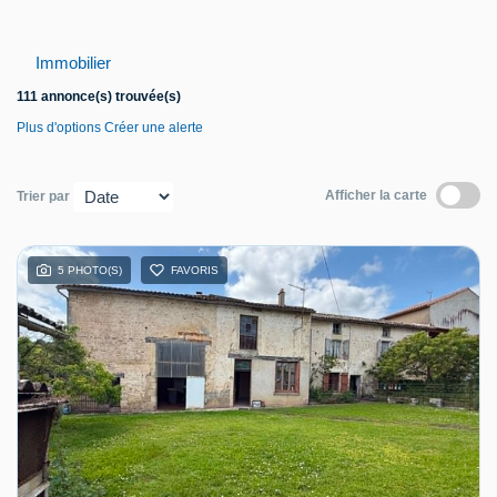
Contact
Immobilier
111 annonce(s) trouvée(s)
Plus d'options
Créer une alerte
Afficher la carte
Trier par
5 PHOTO(S)
FAVORIS