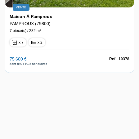
VENTE
Maison À Pamproux
PAMPROUX (79800)
7 pièce(s) / 282 m²
x 7
x 2
75 600 €
Ref : 10378
dont 8% TTC d'honoraires