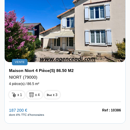
VENTE
Maison Niort 4 Pièce(s) 86.50 M2
NIORT (79000)
4 pièce(s) / 86.5 m²
x 1
x 4
x 3
187 200 €
Ref : 10386
dont 4% TTC d'honoraires