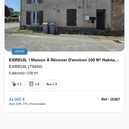
VENTE
EXIREUIL ! Maison À Rénover D'environ 100 M² Habitables Sans Extérieur.
EXIREUIL (79400)
6 pièce(s) / 108 m²
x 1
x 6
x 3
44 000 €
Ref : 10367
dont 10% TTC d'honoraires