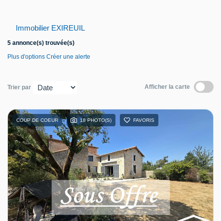
Contact
Immobilier EXIREUIL
5 annonce(s) trouvée(s)
Plus d'options
Créer une alerte
Afficher la carte
Trier par
COUP DE COEUR
18 PHOTO(S)
FAVORIS