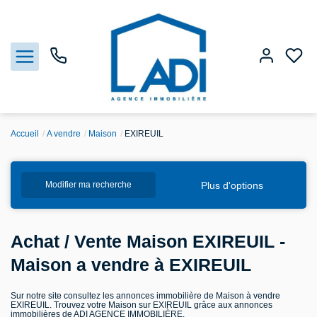
Accueil
A vendre
Maison
EXIREUIL
Nos biens
Plus d'options
Modifier ma recherche
Vendre
Estimation
Achat / Vente Maison EXIREUIL -
Maison a vendre à EXIREUIL
Agences
Sur notre site consultez les annonces immobilière de Maison à vendre
EXIREUIL. Trouvez votre Maison sur EXIREUIL grâce aux annonces
Gestion
immobilières de ADI AGENCE IMMOBILIÈRE.