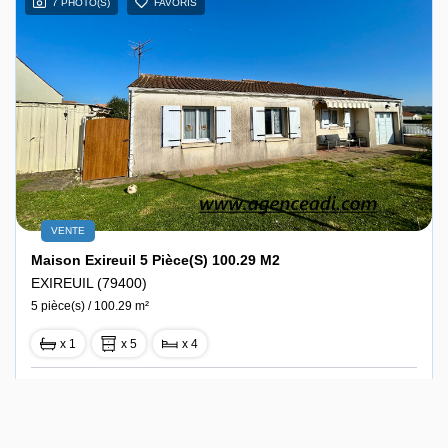
7 PHOTO(S)
FAVORIS
VENTE
Maison Exireuil 5 Pièce(s) 100.29 M2
EXIREUIL (79400)
5 pièce(s) / 100.29 m²
x 1
x 5
x 4
149 760 €
Ref : 10265
dont 4% TTC d'honoraires