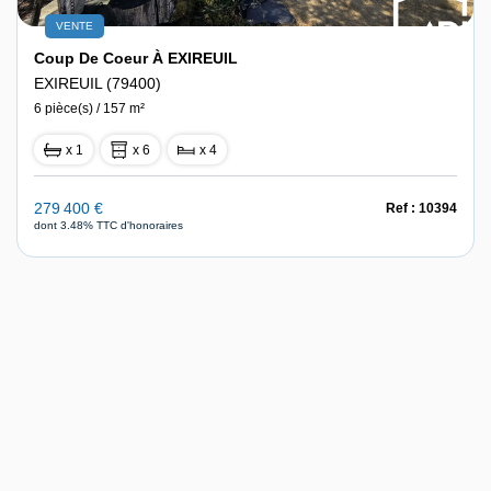
VENTE
Coup De Coeur À EXIREUIL
EXIREUIL (79400)
6 pièce(s) / 157 m²
x 1
x 6
x 4
279 400 €
Ref : 10394
dont 3.48% TTC d'honoraires