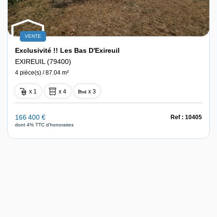
VENTE
Exclusivité !! Les Bas D'Exireuil
EXIREUIL (79400)
4 pièce(s) / 87.04 m²
x 1
x 4
x 3
166 400 €
Ref : 10405
dont 4% TTC d'honoraires