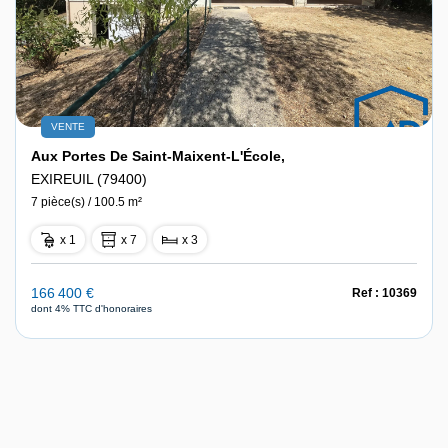
VENTE
Aux Portes De Saint-Maixent-L'École,
EXIREUIL (79400)
7 pièce(s) / 100.5 m²
x 1
x 7
x 3
166 400 €
Ref : 10369
dont 4% TTC d'honoraires