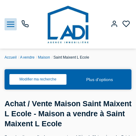
Accueil
A vendre
Maison
Saint Maixent L Ecole
Nos biens
Vendre
Plus d'options
Modifier ma recherche
Estimation
Achat / Vente Maison Saint Maixent
Agences
L Ecole - Maison a vendre à Saint
Maixent L Ecole
Gestion