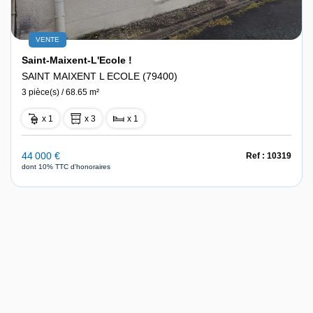
VENTE
Saint-Maixent-L'Ecole !
SAINT MAIXENT L ECOLE (79400)
3 pièce(s) / 68.65 m²
x 1
x 3
x 1
44 000 €
Ref : 10319
dont 10% TTC d'honoraires