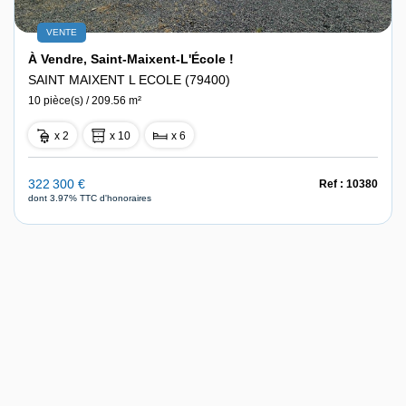
VENTE
À Vendre, Saint-Maixent-L'École !
SAINT MAIXENT L ECOLE (79400)
10 pièce(s) / 209.56 m²
x 2
x 10
x 6
322 300 €
Ref : 10380
dont 3.97% TTC d'honoraires