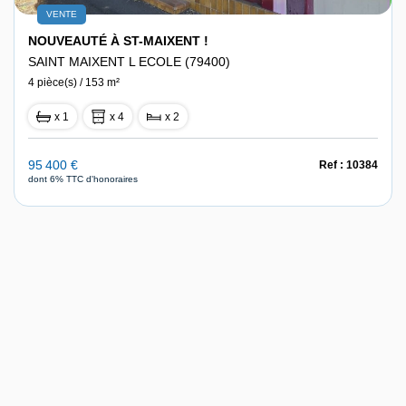
VENTE
NOUVEAUTÉ À ST-MAIXENT !
SAINT MAIXENT L ECOLE (79400)
4 pièce(s) / 153 m²
x 1
x 4
x 2
95 400 €
Ref : 10384
dont 6% TTC d'honoraires