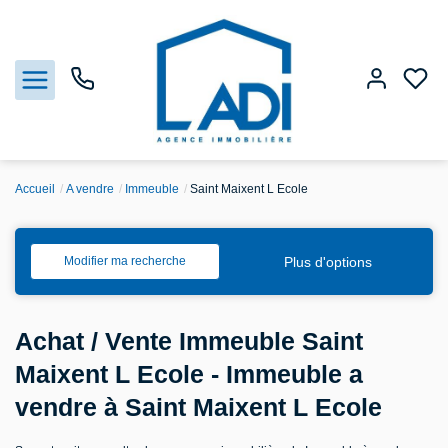
Accueil
A vendre
Immeuble
Saint Maixent L Ecole
Nos biens
Vendre
Plus d'options
Modifier ma recherche
Estimation
Achat / Vente Immeuble Saint
Agences
Maixent L Ecole - Immeuble a
vendre à Saint Maixent L Ecole
Gestion