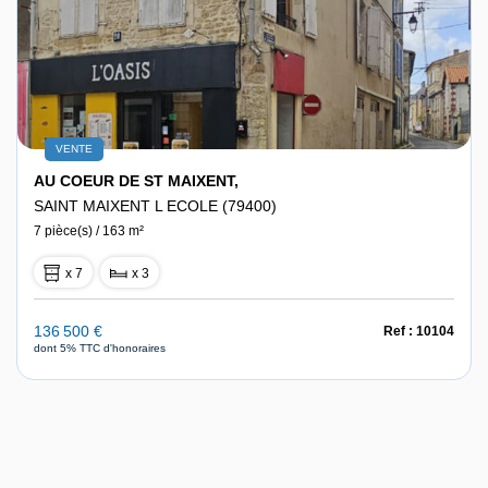
VENTE
AU COEUR DE ST MAIXENT,
SAINT MAIXENT L ECOLE (79400)
7 pièce(s) / 163 m²
x 7
x 3
136 500 €
Ref : 10104
dont 5% TTC d'honoraires