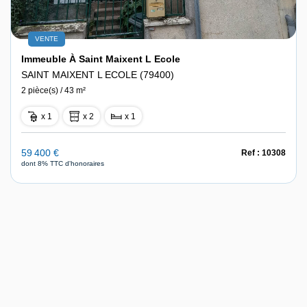
VENTE
Immeuble À Saint Maixent L Ecole
SAINT MAIXENT L ECOLE (79400)
2 pièce(s) / 43 m²
x 1
x 2
x 1
59 400 €
Ref : 10308
dont 8% TTC d'honoraires