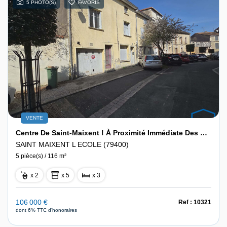
5 PHOTO(S)
FAVORIS
VENTE
Centre De Saint-Maixent ! À Proximité Immédiate Des Commodités
SAINT MAIXENT L ECOLE (79400)
5 pièce(s) / 116 m²
x 2
x 5
x 3
106 000 €
Ref : 10321
dont 6% TTC d'honoraires