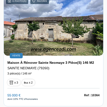
6 PHOTO(S)
FAVORIS
VENTE
Maison À Rénover Sainte Neomaye 3 Pièce(s) 146 M2
SAINTE NEOMAYE (79260)
3 pièce(s) / 146 m²
x 3
x 2
55 000 €
Ref : 10364
dont 10% TTC d'honoraires