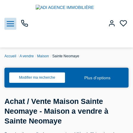
Accueil
A vendre
Maison
Sainte Neomaye
Nos biens
Vendre
Plus d'options
Modifier ma recherche
Estimation
Achat / Vente Maison Sainte
Agences
Neomaye - Maison a vendre à
Sainte Neomaye
Gestion